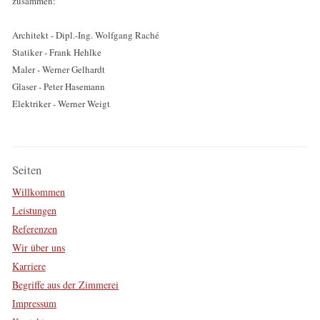
zusammen:
Architekt - Dipl.-Ing. Wolfgang Raché
Statiker - Frank Hehlke
Maler - Werner Gelhardt
Glaser - Peter Hasemann
Elektriker - Werner Weigt
Seiten
Willkommen
Leistungen
Referenzen
Wir über uns
Karriere
Begriffe aus der Zimmerei
Impressum