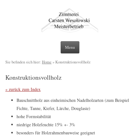
Zimmerei Carsten Wesolowski Berlin
Ihr Zimmerer Meisterbetrieb in Berlin und Umgebung
Skip to content
Menu
Sie befinden sich hier:
Home
»
Konstruktionsvollholz
Konstruktionsvollholz
« zurück zum Index
Bauschnittholz aus einheimischen Nadelholzarten (zum Beispiel
Fichte, Tanne, Kiefer, Lärche, Douglasie)
hohe Formstabilität
niedrige Holzfeuchte 15% +- 3%
besonders für Holzrahmenbauweise geeignet