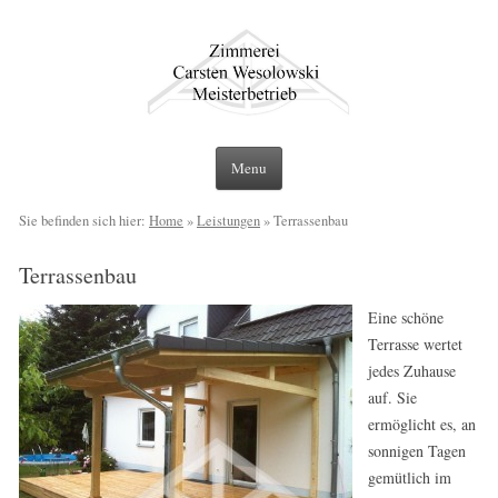
Zimmerei Carsten Wesolowski Berlin
Ihr Zimmerer Meisterbetrieb in Berlin und Umgebung
Skip to content
Menu
Sie befinden sich hier:
Home
»
Leistungen
»
Terrassenbau
Terrassenbau
Eine schöne
Terrasse wertet
jedes Zuhause
auf. Sie
ermöglicht es, an
sonnigen Tagen
gemütlich im